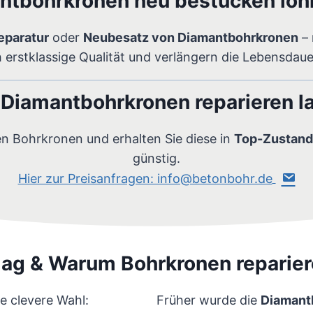
ntbohrkronen neu bestücken lohn
eparatur
oder
Neubesatz von Diamantbohrkronen
– 
h erstklassige Qualität und verlängern die Lebensdau
 Diamantbohrkronen reparieren l
en Bohrkronen und erhalten Sie diese in
Top-Zustand
günstig.
Hier zur Preisanfragen: info@betonbohr.de
ag & Warum Bohrkronen repariere
ie clevere Wahl:
Früher wurde die
Diamant