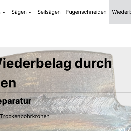
n
Sägen
Seilsägen
Fugenschneiden
Wieder
iederbelag durch
ßen
paratur
r Trockenbohrkronen
WHAT