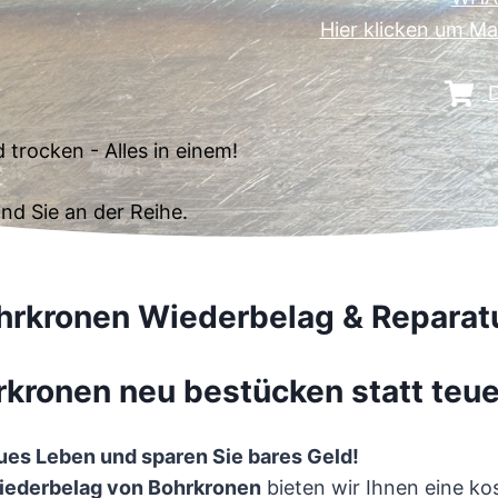
Hier klicken um Ma
D
trocken - Alles in einem!
nd Sie an der Reihe.
hrkronen Wiederbelag & Reparatu
kronen neu bestücken statt teue
ues Leben und sparen Sie bares Geld!
ederbelag von Bohrkronen
bieten wir Ihnen eine k