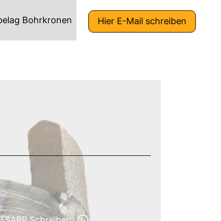
belag Bohrkronen
Hier E-Mail schreiben
SAPP Schreiben