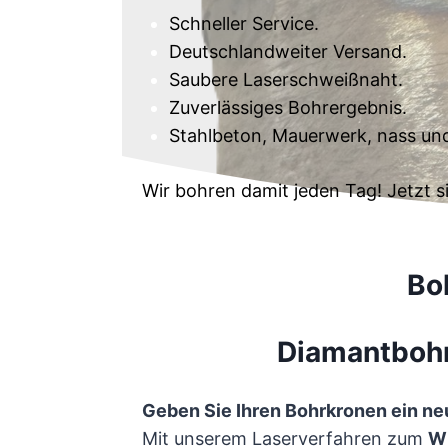
Schneller Service.
Deutschlandweiter Versand.
Saubere Laserschweißnaht.
Zuverlässiges Bohrergebnis.
Stahlbeton, Mauerwerk, nass und 
Wir bohren damit jeden Tag! Jetzt si
Bo
Diamantbohr
Geben Sie Ihren Bohrkronen ein ne
Mit unserem Laserverfahren zum
Wi