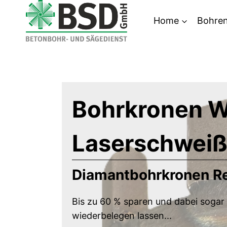
Zum
Home
Bohre
Inhalt
springen
Bohrkronen W
Laserschwei
Diamantbohrkronen Re
Bis zu 60 % sparen und dabei soga
wiederbelegen lassen...