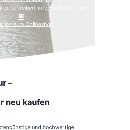
il zu schreiben: info@betonbohr.de
irekt zum Onlineshop
r –
r neu kaufen
ostengünstige und hochwertige