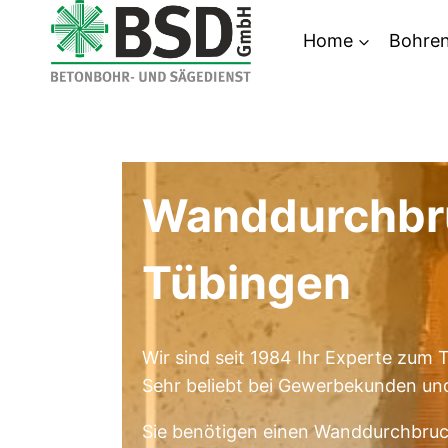
Zum
Home
Bohre
Inhalt
springen
Wanddurchbr
Tübingen
Wir sind seit 1984 Ihr Experte zu
Sehr beliebt bei Gewerbekunden und 
Sie benötigen einen Wanddurchbru