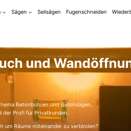
n
Sägen
Seilsägen
Fugenschneiden
Wieder
uch und Wandöffnun
m Thema Betonbohren und Betonsägen.
der Profi für Privatkunden.
ch um Räume miteinander zu verbinden?