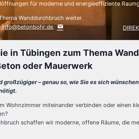
öffnungen für moderne und energieeffiziente Raumg
m Thema Wanddurchbruch weiter.
n: info@betonbohr.de
DIRE
 Sie in Tübingen zum Thema Wan
Beton oder Mauerwerk
nd großzügiger – genau so, wie Sie es sich wünschen
ötigt.
dem Wohnzimmer miteinander verbinden oder einen k
en?
chbruch schaffen wir moderne, offene Räume, die me