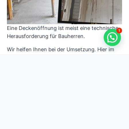
Eine Deckenöffnung ist meist eine technische
1
Herausforderung für Bauherren.
Wir helfen Ihnen bei der Umsetzung. Hier im
Beispiel sehen Sie eine Deckenöffnung für eine
Treppe.
Die Betonsägearbeiten wurden so ausgeführt,
dass die Öffnung im Beton wandbündig ist.
Deckenöffnung für Treppe
Deckendurchbruch
Deckendurchbruch i
n Beton
Treppenöffnung