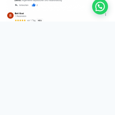
Kernbohrung im
Zollernalbkreis:
Fällt beim Kernbohren viel Schmutz an?
Nein: Dank unserer modernster Technik können die
Bohrungen staubfrei und erschütterungsfrei gebohrt
werden.