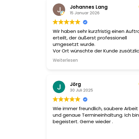
Johannes Lang
15 Januar 2026
Wir haben sehr kurzfristig einen Auftr
erteilt, der äußerst professionell
umgesetzt wurde.
Vor Ort wünschte der Kunde zusätzli
noch eine Kernbohrung für eine Wall
Weiterlesen
– der Monteur hat das sofort und völl
unkompliziert erledigt.
Wir sind absolut zufrieden und könne
den Betrieb uneingeschränkt
Jörg
weiterempfehlen!
30 Juli 2025
Wie immer freundlich, saubere Arbeit
und genaue Termineinhaltung. Ich bin
begeistert. Gerne wieder .