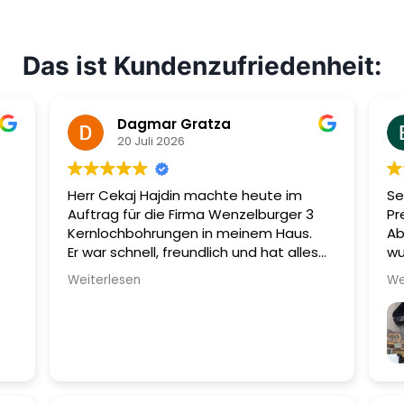
Das ist Kundenzufriedenheit:
Dagmar Gratza
20 Juli 2026
Herr Cekaj Hajdin machte heute im
Se
Auftrag für die Firma Wenzelburger 3
Pr
Kernlochbohrungen in meinem Haus.
Ab
Er war schnell, freundlich und hat alles
wu
sehr sauber hinterlassen.
Mi
Weiterlesen
We
ru
wu
au
em