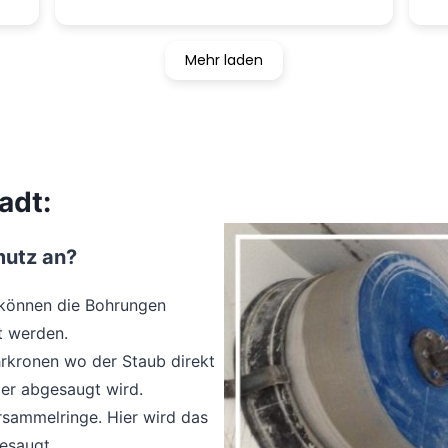
ge
He
ho
Mehr laden
adt:
mutz an?
 können die Bohrungen
t werden.
rkronen wo der Staub direkt
er abgesaugt wird.
sammelringe. Hier wird das
esaugt.