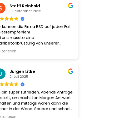
Steffi Reinhold
8 September 2025
r können die Firma BSD auf jeden Fall
iterempfehlen!
i uns musste eine
ahlbetonbrüstung von unserer
rrasse entfernt werden, die mit der
iterlesen
eren Geschossdecke verbunden war.
sgesamt wurden fast 7 Tonnen
ahlbeton bewegt.
d wir sind sehr zufrieden.
Jürgen Litke
e Kommunikation war freundlich,
21 Juli 2025
ofessionell und zielführend. Und die
beiten wurden zu unserer vollen
h bin super zufrieden. Abends Anfrage
friedenheit ausgeführt. Ein
stellt, am nächsten Morgen Antwort
sonderes Lob gilt der raschen
halten und mittags waren dann die
setzung: Zwischen
cher in der Wand. Sauber und schnell
gebotseinholung und Abtransport
zu einem fairen Preis.
r abgesägten Brüstungsteile verging
iterlesen