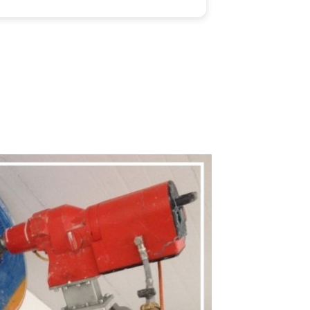
rade mal eine Woche!
rzlichen Dank dafür und Daumen
ch!