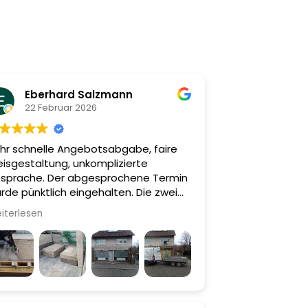
Eberhard Salzmann
22 Februar 2026
hr schnelle Angebotsabgabe, faire
eisgestaltung, unkomplizierte
sprache. Der abgesprochene Termin
rde pünktlich eingehalten. Die zwei
tarbeiter vor Ort haben sehr überlegt,
iterlesen
hig und präzise den Auftrag
nschgemäß, vollständig und sauber
sgeführt. Die Firma BSD kann ich
pfehlen!