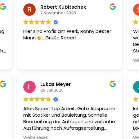
Robert Kubitschek
7 November 2025
ag
Hier sind Profis am Werk, Ronny bester
Wi
Mann
... Grüße Robert
we
Be
ch
St
box
Te
We
ig
ob
In
n
St
Un
Lukas Meyer
Di
29 Juli 2025
pr
Ar
Alles Super! Top Arbeit. Gute Absprache
Ic
Zu
mit Statiker und Bauleitung. Schnelle
ge
be
Bearbeitung der Anfragen und zeitnahe
er
Um
Ausführung nach Auftragserteilung.
Lö
An
Gerne jederzeit wieder.
- 
de
Weiterlesen
We