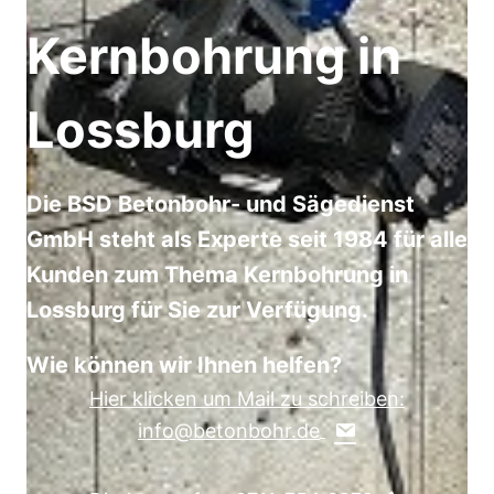
Kernbohrung in
Lossburg
Die BSD Betonbohr- und Sägedienst
GmbH steht als Experte seit 1984 für alle
Kunden zum Thema Kernbohrung in
Lossburg für Sie zur Verfügung.
Wie können wir Ihnen helfen?
Hier klicken um Mail zu schreiben:
info@betonbohr.de