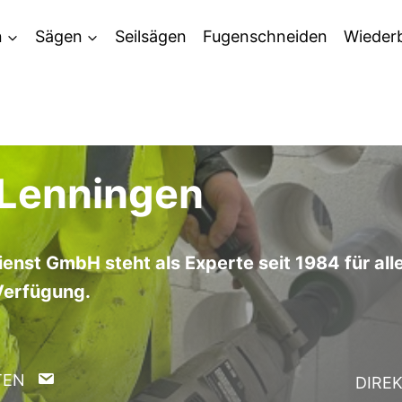
n
Sägen
Seilsägen
Fugenschneiden
Wieder
Lenningen
enst GmbH steht als Experte seit 1984 für a
Verfügung.
TEN
DIRE