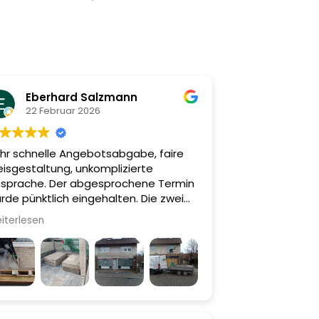
Eberhard Salzmann
22 Februar 2026
hr schnelle Angebotsabgabe, faire
eisgestaltung, unkomplizierte
sprache. Der abgesprochene Termin
rde pünktlich eingehalten. Die zwei
tarbeiter vor Ort haben sehr überlegt,
iterlesen
hig und präzise den Auftrag
nschgemäß, vollständig und sauber
sgeführt. Die Firma BSD kann ich
pfehlen!