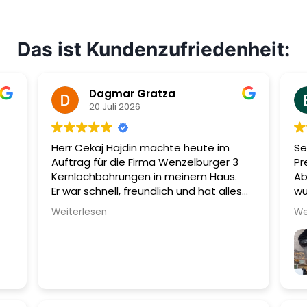
Das ist Kundenzufriedenheit:
Dagmar Gratza
20 Juli 2026
Herr Cekaj Hajdin machte heute im
Se
Auftrag für die Firma Wenzelburger 3
Pr
Kernlochbohrungen in meinem Haus.
Ab
Er war schnell, freundlich und hat alles
wu
sehr sauber hinterlassen.
Mi
Weiterlesen
We
ru
wu
au
em