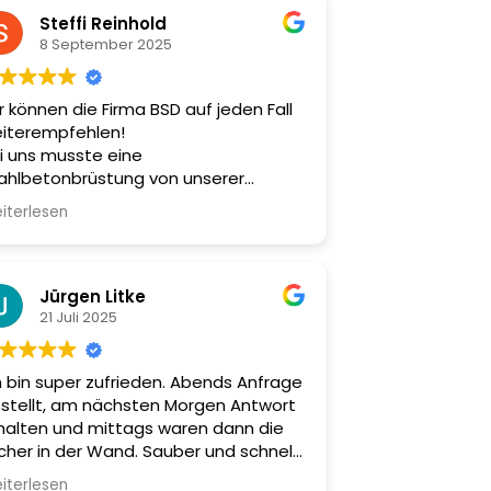
Steffi Reinhold
8 September 2025
r können die Firma BSD auf jeden Fall
iterempfehlen!
i uns musste eine
ahlbetonbrüstung von unserer
rrasse entfernt werden, die mit der
iterlesen
eren Geschossdecke verbunden war.
sgesamt wurden fast 7 Tonnen
ahlbeton bewegt.
d wir sind sehr zufrieden.
Jürgen Litke
e Kommunikation war freundlich,
21 Juli 2025
ofessionell und zielführend. Und die
beiten wurden zu unserer vollen
h bin super zufrieden. Abends Anfrage
friedenheit ausgeführt. Ein
stellt, am nächsten Morgen Antwort
sonderes Lob gilt der raschen
halten und mittags waren dann die
setzung: Zwischen
cher in der Wand. Sauber und schnell
gebotseinholung und Abtransport
zu einem fairen Preis.
r abgesägten Brüstungsteile verging
iterlesen