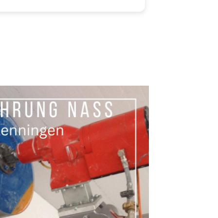
rade mal eine Woche!
rzlichen Dank dafür und Daumen
ch!