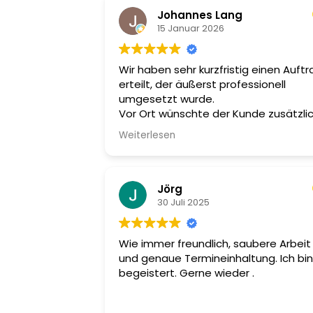
Johannes Lang
15 Januar 2026
Wir haben sehr kurzfristig einen Auftr
erteilt, der äußerst professionell
umgesetzt wurde.
Vor Ort wünschte der Kunde zusätzli
noch eine Kernbohrung für eine Wall
Weiterlesen
– der Monteur hat das sofort und völl
unkompliziert erledigt.
Wir sind absolut zufrieden und könne
den Betrieb uneingeschränkt
Jörg
weiterempfehlen!
30 Juli 2025
Wie immer freundlich, saubere Arbeit
und genaue Termineinhaltung. Ich bin
begeistert. Gerne wieder .