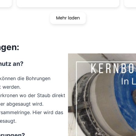
ge
He
ho
Mehr laden
ngen:
mutz an?
 können die Bohrungen
t werden.
rkronen wo der Staub direkt
er abgesaugt wird.
sammelringe. Hier wird das
esaugt.
hrungen?