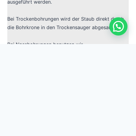
ausgeführt werden.
Bei Trockenbohrungen wird der Staub direkt durch
die Bohrkrone in den Trockensauger abgesaugt.
Bei Nassbohrungen benutzen wir
Wassersammelringe.
Hier dir das Wasser direkt beim Austritt ringsum mit
dem Nasssauger abgesaugt. Somit brauchen Sie
sich wegen möglichen Wasserschäden keine Sorgen
mehr zu machen.
Welche Vorteile bieten Kernbohrungen?
Sicher
Präzise