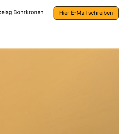
belag Bohrkronen
Hier E-Mail schreiben