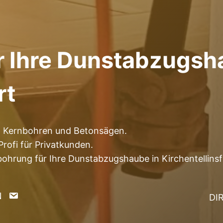
r Ihre Dunstabzugsh
rt
ma Kernbohren und Betonsägen.
rofi für Privatkunden.
hrung für Ihre Dunstabzugshaube in Kirchentellinsfu
N
DI