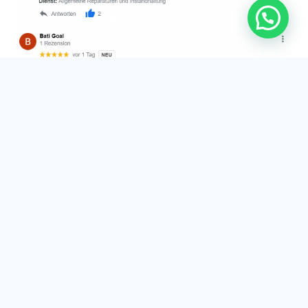
Kernbohrung in
Dettenhausen:
Fällt beim Kernbohren viel Schmutz an?
Nein: Dank unserer modernster Technik können die
Bohrungen staubfrei und erschütterungsfrei gebohrt
werden.