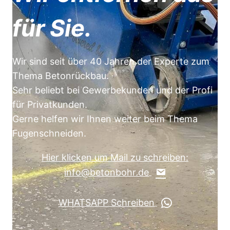
für Sie.
Wir sind seit über 40 Jahren der Experte zum
Thema Betonrückbau.
Sehr beliebt bei Gewerbekunden und der Profi
für Privatkunden.
Gerne helfen wir Ihnen weiter beim Thema
Fugenschneiden.
Hier klicken um Mail zu schreiben:
info@betonbohr.de
WHATSAPP Schreiben