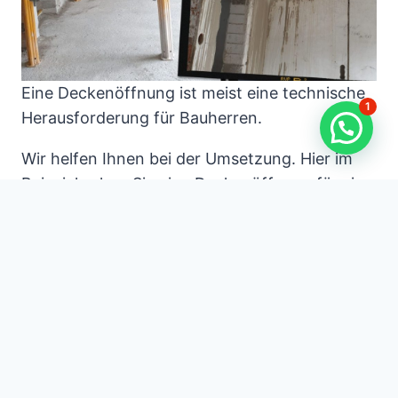
Eine Deckenöffnung ist meist eine technische
1
Herausforderung für Bauherren.
Wir helfen Ihnen bei der Umsetzung. Hier im
Beispiel sehen Sie eine Deckenöffnung für eine
Treppe.
Die Betonsägearbeiten wurden so ausgeführt,
dass die Öffnung im Beton wandbündig ist.
Deckenöffnung für Treppe
Deckendurchbruch
Deckendurchbruch i
n Beton
Treppenöffnung