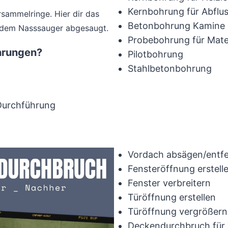
Kernbohrung für Abflus
sammelringe. Hier dir das
Betonbohrung Kamine 
t dem Nasssauger abgesaugt.
Probebohrung für Mate
hrungen?
Pilotbohrung
Stahlbetonbohrung
 Durchführung
Vordach absägen/entf
Fensteröffnung erstell
Fenster verbreitern
Türöffnung erstellen
Türöffnung vergrößern
Deckendurchbruch für