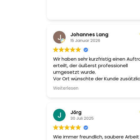
Johannes Lang
15 Januar 2026
Wir haben sehr kurzfristig einen Auftr
erteilt, der äußerst professionell
umgesetzt wurde.
Vor Ort wünschte der Kunde zusätzli
noch eine Kernbohrung für eine Wall
Weiterlesen
– der Monteur hat das sofort und völl
unkompliziert erledigt.
Wir sind absolut zufrieden und könne
den Betrieb uneingeschränkt
Jörg
weiterempfehlen!
30 Juli 2025
Wie immer freundlich, saubere Arbeit