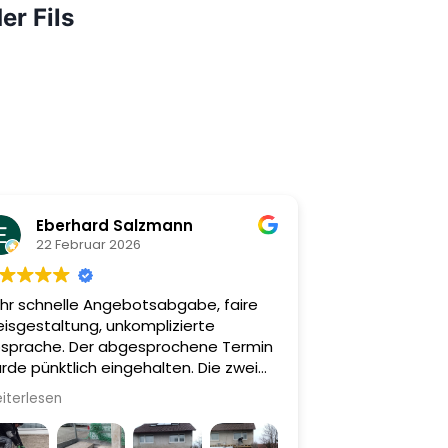
er Fils
Eberhard Salzmann
22 Februar 2026
hr schnelle Angebotsabgabe, faire
eisgestaltung, unkomplizierte
sprache. Der abgesprochene Termin
rde pünktlich eingehalten. Die zwei
tarbeiter vor Ort haben sehr überlegt,
iterlesen
hig und präzise den Auftrag
nschgemäß, vollständig und sauber