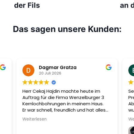
der Fils
an d
Das sagen unsere Kunden:
Dagmar Gratza
20 Juli 2026
Herr Cekaj Hajdin machte heute im
Se
Auftrag für die Firma Wenzelburger 3
Pr
Kernlochbohrungen in meinem Haus.
Ab
Er war schnell, freundlich und hat alles
wu
sehr sauber hinterlassen.
Mi
Weiterlesen
We
ru
wu