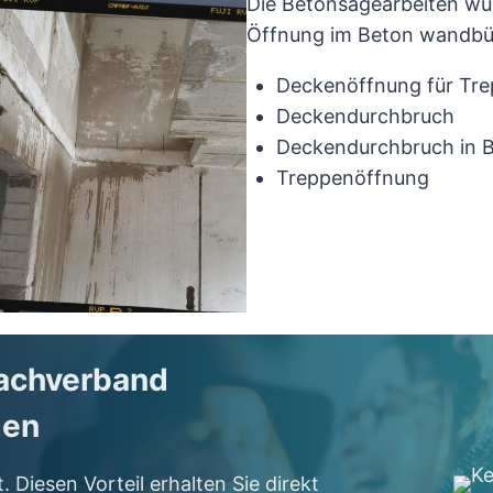
Die Betonsägearbeiten wur
Öffnung im Beton wandbün
Deckenöffnung für Tr
Deckendurchbruch
Deckendurchbruch i
n 
Treppenöffnung
Fachverband
gen
. Diesen Vorteil erhalten Sie direkt