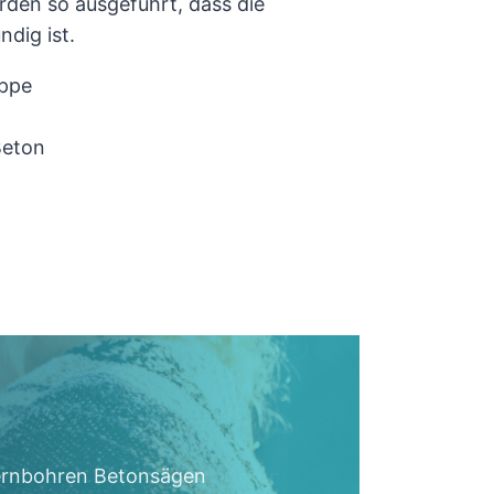
den so ausgeführt, dass die
dig ist.
eppe
Beton