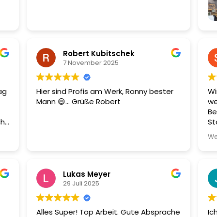
au
em
Robert Kubitschek
7 November 2025
ag
Hier sind Profis am Werk, Ronny bester
Wi
Mann 😄... Grüße Robert
we
Be
ch
St
box
Te
We
ig
ob
In
n
St
Un
Lukas Meyer
Di
29 Juli 2025
pr
Ar
Alles Super! Top Arbeit. Gute Absprache
Ic
Zu