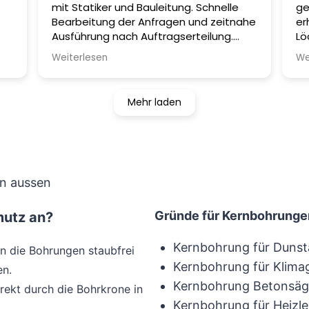
mit Statiker und Bauleitung. Schnelle
ge
be
Bearbeitung der Anfragen und zeitnahe
er
Um
Ausführung nach Auftragserteilung.
Lö
An
Gerne jederzeit wieder.
- 
de
Weiterlesen
We
ge
He
ho
Mehr laden
Gründe für Kernbohrunge
mutz an?
Kernbohrung für Duns
n die Bohrungen staubfrei
Kernbohrung für Klima
en.
Kernbohrung Betonsäge
rekt durch die Bohrkrone in
Kernbohrung für Heizl