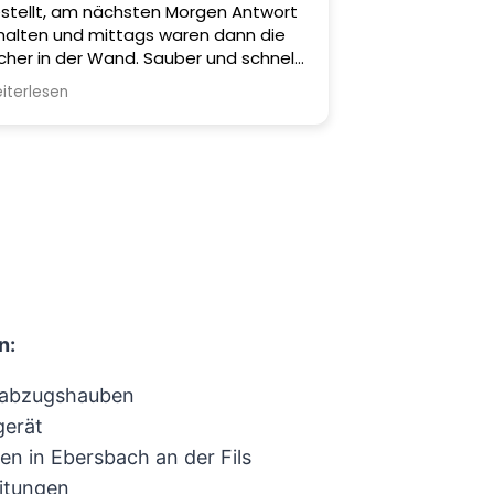
stellt, am nächsten Morgen Antwort
sonderes Lob gilt der raschen
halten und mittags waren dann die
setzung: Zwischen
cher in der Wand. Sauber und schnell
gebotseinholung und Abtransport
zu einem fairen Preis.
r abgesägten Brüstungsteile verging
iterlesen
rade mal eine Woche!
rzlichen Dank dafür und Daumen
ch!
n:
tabzugshauben
gerät
n in Ebersbach an der Fils
eitungen