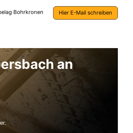
belag Bohrkronen
Hier E-Mail schreiben
bersbach an
er.