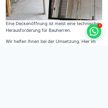
Eine Deckenöffnung ist meist eine technische
1
Herausforderung für Bauherren.
Wir helfen Ihnen bei der Umsetzung. Hier im
Beispiel sehen Sie eine Deckenöffnung für eine
Treppe.
Die Betonsägearbeiten wurden so ausgeführt,
dass die Öffnung im Beton wandbündig ist.
Deckenöffnung für Treppe
Deckendurchbruch
Deckendurchbruch i
n Beton
Treppenöffnung